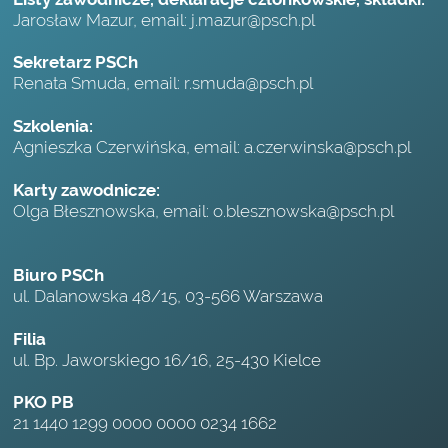
Jarosław Mazur, email:
j.mazur@psch.pl
Sekretarz PSCh
Renata Smuda, email:
r.smuda@psch.pl
Szkolenia:
Agnieszka Czerwińska, email:
a.czerwinska@psch.pl
Karty zawodnicze:
Olga Błesznowska, email:
o.blesznowska@psch.pl
Biuro PSCh
ul. Dalanowska 48/15, 03-566 Warszawa
Filia
ul. Bp. Jaworskiego 16/16, 25-430 Kielce
PKO PB
21 1440 1299 0000 0000 0234 1662