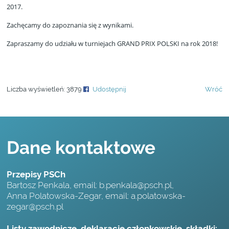
2017.
Zachęcamy do zapoznania się z wynikami.
Zapraszamy do udziału w turniejach GRAND PRIX POLSKI na rok 2018!
Liczba wyświetleń:
3879
Udostępnij
Wróć
Dane kontaktowe
Przepisy PSCh
Bartosz Penkala, email:
b.penkala@psch.pl
,
Anna Polatowska-Zegar, email:
a.polatowska-
zegar@psch.pl
Listy zawodnicze, deklaracje członkowskie, składki: