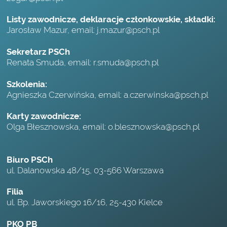
Listy zawodnicze, deklaracje członkowskie, składki:
Jarosław Mazur, email:
j.mazur@psch.pl
Sekretarz PSCh
Renata Smuda, email:
r.smuda@psch.pl
Szkolenia:
Agnieszka Czerwińska, email:
a.czerwinska@psch.pl
Karty zawodnicze:
Olga Błesznowska, email:
o.blesznowska@psch.pl
Biuro PSCh
ul. Dalanowska 48/15, 03-566 Warszawa
Filia
ul. Bp. Jaworskiego 16/16, 25-430 Kielce
PKO PB