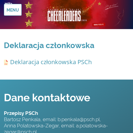
MENU
Deklaracja członkowska
Deklaracja członkowska PSCh
Dane kontaktowe
Przepisy PSCh
Bartosz Penkala, email:
b.penkala@psch.pl
,
Anna Polatowska-Zegar, email:
a.polatowska-
zegar@psch.pl