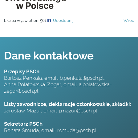
Liczba wyświetleń:
561
Udostępnij
Wróć
Dane kontaktowe
Przepisy PSCh
Bartosz Penkala, email:
b.penkala@psch.pl
,
Anna Polatowska-Zegar, email:
a.polatowska-
zegar@psch.pl
Listy zawodnicze, deklaracje członkowskie, składki:
Jarosław Mazur, email:
j.mazur@psch.pl
Sekretarz PSCh
Renata Smuda, email:
r.smuda@psch.pl