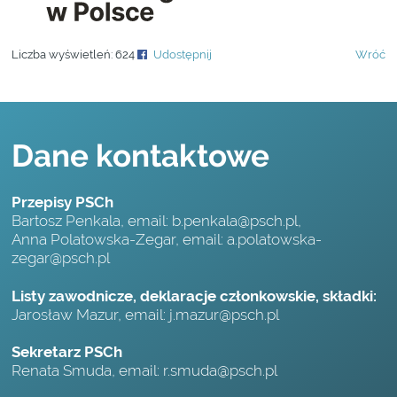
Liczba wyświetleń:
624
Udostępnij
Wróć
Dane kontaktowe
Przepisy PSCh
Bartosz Penkala, email:
b.penkala@psch.pl
,
Anna Polatowska-Zegar, email:
a.polatowska-
zegar@psch.pl
Listy zawodnicze, deklaracje członkowskie, składki:
Jarosław Mazur, email:
j.mazur@psch.pl
Sekretarz PSCh
Renata Smuda, email:
r.smuda@psch.pl