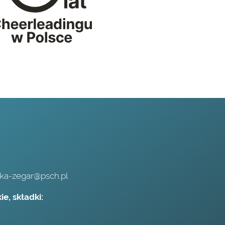
,
ska-zegar@psch.pl
e, składki: