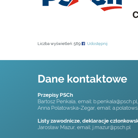
Liczba wyświetleń:
569
Udostępnij
Dane kontaktowe
Przepisy PSCh
Bartosz Penkala, email:
b.penkala@psch.pl
Anna Polatowska-Zegar, email:
a.polatow
Listy zawodnicze, deklaracje członkowski
Jarosław Mazur, email:
j.mazur@psch.pl