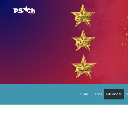
START
O nas
Aktualności
S