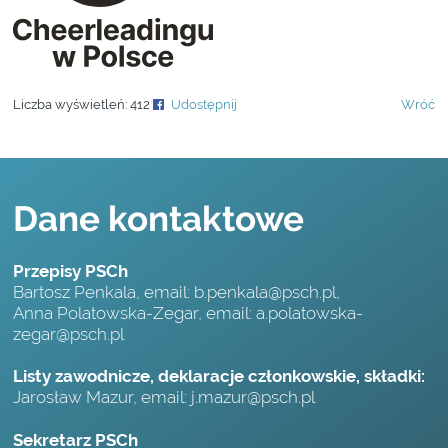
Liczba wyświetleń:
412
Udostępnij
Wróć
Dane kontaktowe
Przepisy PSCh
Bartosz Penkala, email:
b.penkala@psch.pl
,
Anna Polatowska-Zegar, email:
a.polatowska-
zegar@psch.pl
Listy zawodnicze, deklaracje członkowskie, składki:
Jarosław Mazur, email:
j.mazur@psch.pl
Sekretarz PSCh