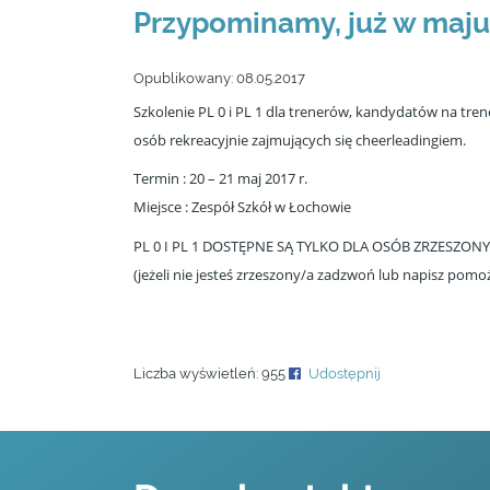
Przypominamy, już w maju 
Opublikowany:
08.05.2017
Szkolenie PL 0 i PL 1 dla trenerów, kandydatów na tr
osób rekreacyjnie zajmujących się cheerleadingiem.
Termin : 20 – 21 maj 2017 r.
Miejsce : Zespół Szkół w Łochowie
PL 0 I PL 1 DOSTĘPNE SĄ TYLKO DLA OSÓB ZRZESZ
(jeżeli nie jesteś zrzeszony/a zadzwoń lub napisz pomo
Liczba wyświetleń:
955
Udostępnij