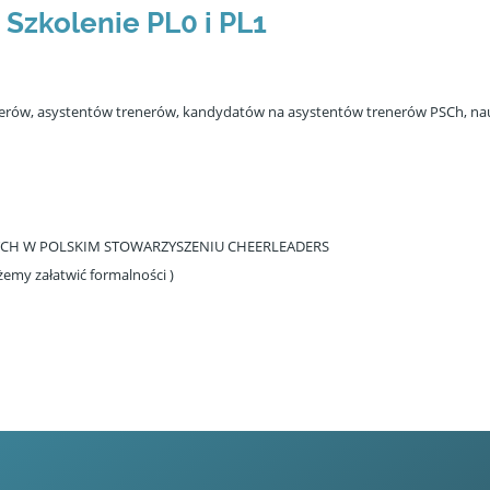
Szkolenie PL0 i PL1
enerów, asystentów trenerów, kandydatów na asystentów trenerów PSCh, nauc
ONYCH W POLSKIM STOWARZYSZENIU CHEERLEADERS
żemy załatwić formalności )