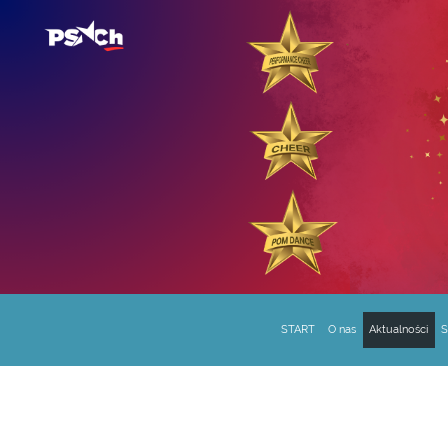
START
O nas
Aktualności
S