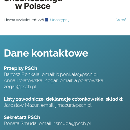
Liczba wyświetleń:
228
Udostępnij
Wróć
Dane kontaktowe
Przepisy PSCh
Bartosz Penkala, email:
b.penkala@psch.pl
,
Anna Polatowska-Zegar, email:
a.polatowska-
zegar@psch.pl
Listy zawodnicze, deklaracje członkowskie, składki:
Jarosław Mazur, email:
j.mazur@psch.pl
Sekretarz PSCh
Renata Smuda, email:
r.smuda@psch.pl