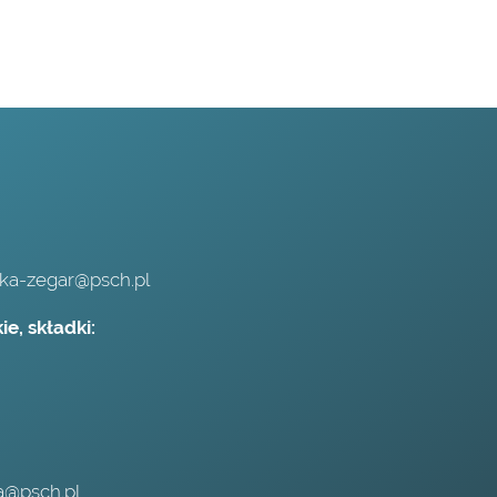
,
ska-zegar@psch.pl
e, składki:
a@psch.pl