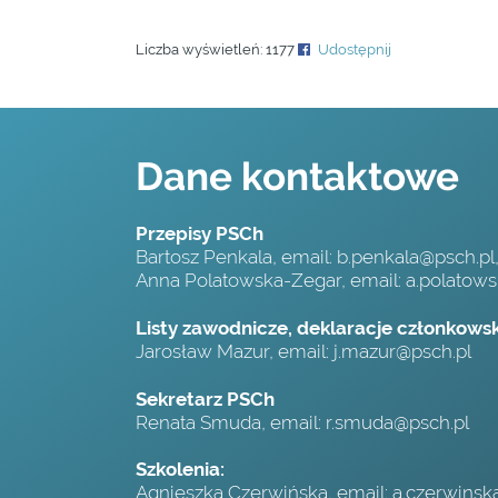
Liczba wyświetleń:
1177
Udostępnij
Dane kontaktowe
Przepisy PSCh
Bartosz Penkala, email:
b.penkala@psch.pl
Anna Polatowska-Zegar, email:
a.polatow
Listy zawodnicze, deklaracje członkowski
Jarosław Mazur, email:
j.mazur@psch.pl
Sekretarz PSCh
Renata Smuda, email:
r.smuda@psch.pl
Szkolenia:
Agnieszka Czerwińska, email:
a.czerwinsk